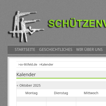
NAVIGATION
STARTSEITE
GESCHICHTLICHES
WIR ÜBER UNS
ÜBERSPRINGEN
sv-littfeld.de
Kalender
Kalender
< Oktober 2025
Mo
ntag
Di
enstag
Mi
ttwoch