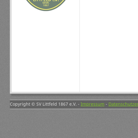
Copyright © SV Littfeld 1867 e.V. -
Impressum
-
Datenschutze