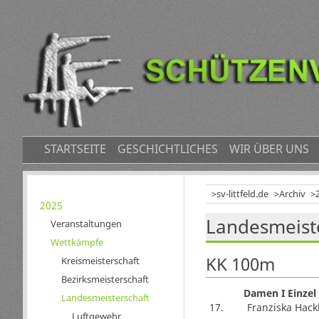
NAVIGATION
STARTSEITE
GESCHICHTLICHES
WIR ÜBER UNS
ÜBERSPRINGEN
sv-littfeld.de
Archiv
Navigation
2025
Landesmeiste
überspringen
Veranstaltungen
Wettkämpfe
KK 100m
Kreismeisterschaft
Bezirksmeisterschaft
Damen I Einzel
Landesmeisterschaft
17.
Franziska Hack
Luftgewehr