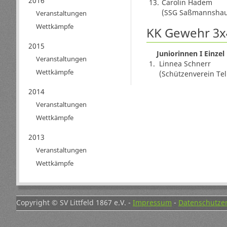
2016
13.
Carolin Hadem
(SSG Saßmannshau
Veranstaltungen
Wettkämpfe
KK Gewehr 3x
2015
Juniorinnen I Einzel
Veranstaltungen
1.
Linnea Schnerr
Wettkämpfe
(Schützenverein Tel
2014
Veranstaltungen
Wettkämpfe
2013
Veranstaltungen
Wettkämpfe
Copyright © SV Littfeld 1867 e.V. -
Impressum
-
Datenschutze