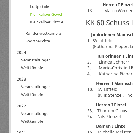
Herren I Einzel
Luftpistole
13.
Marco Werner
Kleinkaliber Gewehr
KK 60 Schuss 
Kleinkaliber Pistole
Rundenwettkämpfe
Juniorinnen Mannsc
1.
SV Littfeld
Sportberichte
(Katharina Pieper, L
2024
Juniorinnen I Ein
Veranstaltungen
2.
Linnea Schnerr
3.
Marie-Christin 
Wettkämpfe
4.
Katharina Pieper
2023
Herren I Mannsch
Veranstaltungen
10.
SV Littfeld
Wettkämpfe
(Nils Stenzel, Th
Herren I Einzel
2022
23.
Thorben Groos
Veranstaltungen
24.
Nils Stenzel
Wettkämpfe
Damen I Einzel
16.
Michelle Meister
2021