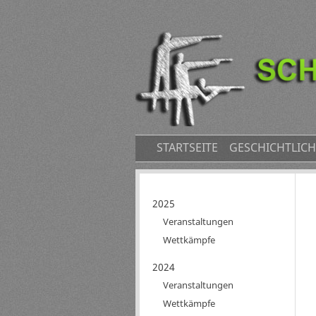
NAVIGATION
STARTSEITE
GESCHICHTLICH
ÜBERSPRINGEN
Navigation
2025
überspringen
Veranstaltungen
Wettkämpfe
2024
Veranstaltungen
Wettkämpfe