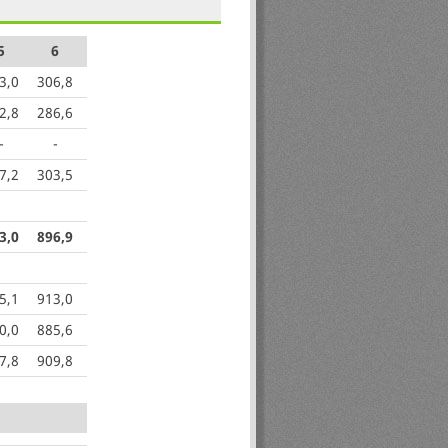
5
6
3,0
306,8
2,8
286,6
-
-
7,2
303,5
3,0
896,9
5,1
913,0
0,0
885,6
7,8
909,8