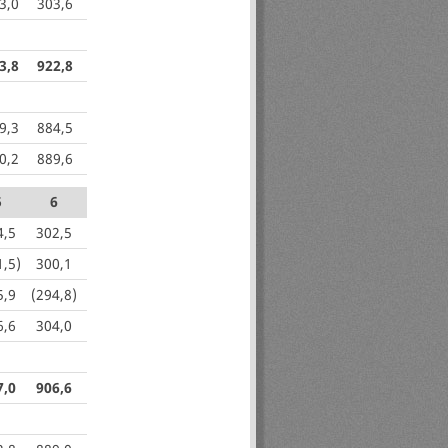
3,0
303,6
3,8
922,8
9,3
884,5
0,2
889,6
5
6
4,5
302,5
1,5)
300,1
5,9
(294,8)
6,6
304,0
7,0
906,6