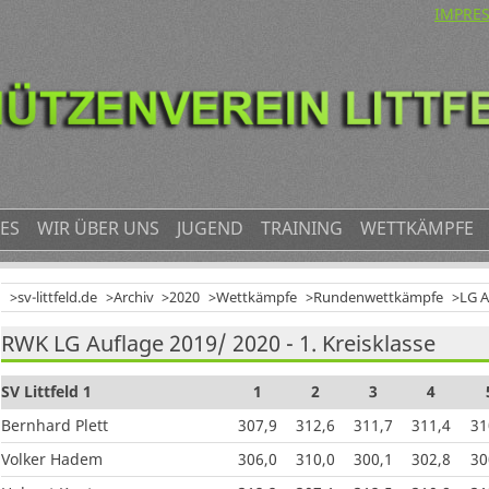
NAVIG
IMPRE
ÜBERS
ES
WIR ÜBER UNS
JUGEND
TRAINING
WETTKÄMPFE
sv-littfeld.de
Archiv
2020
Wettkämpfe
Rundenwettkämpfe
LG A
RWK LG Auflage 2019/ 2020 - 1. Kreisklasse
SV Littfeld 1
1
2
3
4
Bernhard Plett
307,9
312,6
311,7
311,4
31
Volker Hadem
306,0
310,0
300,1
302,8
30