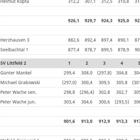
Helmut Kopta
312,2
307,1
312,5
310,8
31
926,1
929,7
924,3
925,0
92
Herzhausen 3
882,6
892,4
897,4
890,1
87
Seelbachtal 1
877,4
878,7
899,5
878,9
90
SV Littfeld 2
1
2
3
4
Günter Mankel
299,4
308,0
(297,8)
304,8
30
Michael Grabowski
(297,0)
300,4
309,5
305,8
(30
Peter Wache sen.
298,8
(296,4)
302,8
302,7
30
Peter Wache jun.
303,4
304,6
300,6
(293,5)
30
901,6
913,0
912,9
913,3
91