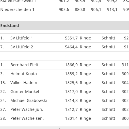
Klafeld-Geisweid 1
901,2
905,5
902,4
909,2
88
Niederschelden 1
905,6
880,8
906,1
913,1
90
Endstand
1.
SV Littfeld 1
5551,7
Ringe
Schnitt
92
7.
SV Littfeld 2
5464,4
Ringe
Schnitt
91
1.
Bernhard Plett
1866,9
Ringe
Schnitt
311
3.
Helmut Kopta
1859,2
Ringe
Schnitt
309
15.
Volker Hadem
1825,6
Ringe
Schnitt
304
22.
Günter Mankel
1817,0
Ringe
Schnitt
302
24.
Michael Grabowski
1814,3
Ringe
Schnitt
302
27.
Peter Wache jun.
1812,7
Ringe
Schnitt
302
38.
Peter Wache sen.
1801,4
Ringe
Schnitt
300