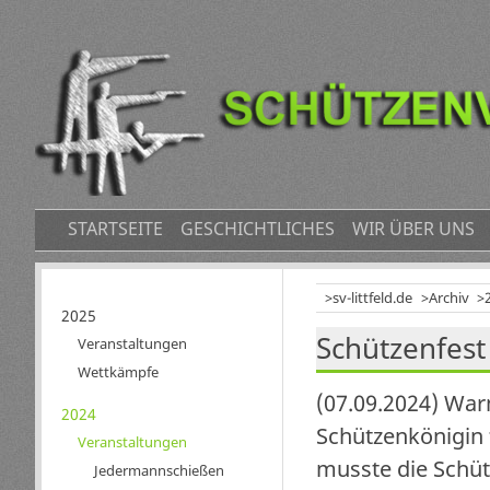
NAVIGATION
STARTSEITE
GESCHICHTLICHES
WIR ÜBER UNS
ÜBERSPRINGEN
sv-littfeld.de
Archiv
Navigation
2025
Schützenfest
überspringen
Veranstaltungen
Wettkämpfe
(07.09.2024) War
2024
Schützenkönigin f
Veranstaltungen
musste die Schüt
Jedermannschießen