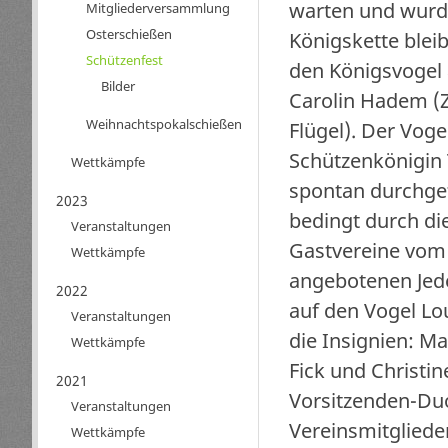
warten und wurde
Mitgliederversammlung
Osterschießen
Königskette bleib
Schützenfest
den Königsvogel 
Bilder
Carolin Hadem (Z
Weihnachtspokalschießen
Flügel). Der Vog
Schützenkönigin 
Wettkämpfe
spontan durchgef
2023
bedingt durch d
Veranstaltungen
Gastvereine vom 
Wettkämpfe
angebotenen Jed
2022
auf den Vogel Lo
Veranstaltungen
die Insignien: Ma
Wettkämpfe
Fick und Christi
2021
Vorsitzenden-Du
Veranstaltungen
Vereinsmitgliede
Wettkämpfe