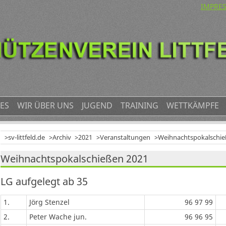
NAVIG
IMPRE
ÜBERS
ES
WIR ÜBER UNS
JUGEND
TRAINING
WETTKÄMPFE
sv-littfeld.de
Archiv
2021
Veranstaltungen
Weihnachtspokalschi
Weihnachtspokalschießen 2021
LG aufgelegt ab 35
1.
Jörg Stenzel
96 97 99
2.
Peter Wache jun.
96 96 95