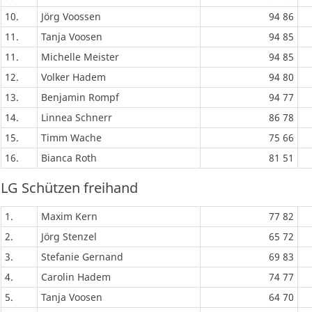
10.
Jörg Voossen
94 86
11.
Tanja Voosen
94 85
11.
Michelle Meister
94 85
12.
Volker Hadem
94 80
13.
Benjamin Rompf
94 77
14.
Linnea Schnerr
86 78
15.
Timm Wache
75 66
16.
Bianca Roth
81 51
LG Schützen freihand
1.
Maxim Kern
77 82
2.
Jörg Stenzel
65 72
3.
Stefanie Gernand
69 83
4.
Carolin Hadem
74 77
5.
Tanja Voosen
64 70