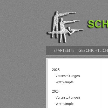
NAVIGATION
STARTSEITE
GESCHICHTLICH
ÜBERSPRINGEN
Navigation
2025
überspringen
Veranstaltungen
Wettkämpfe
2024
Veranstaltungen
Wettkämpfe