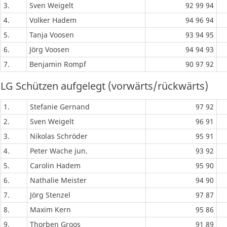
3.
Sven Weigelt
92 99 94
4.
Volker Hadem
94 96 94
5.
Tanja Voosen
93 94 95
6.
Jörg Voosen
94 94 93
7.
Benjamin Rompf
90 97 92
LG Schützen aufgelegt (vorwärts/rückwärts)
1.
Stefanie Gernand
97 92
2.
Sven Weigelt
96 91
3.
Nikolas Schröder
95 91
4.
Peter Wache jun.
93 92
5.
Carolin Hadem
95 90
6.
Nathalie Meister
94 90
7.
Jörg Stenzel
97 87
8.
Maxim Kern
95 86
9.
Thorben Groos
91 89