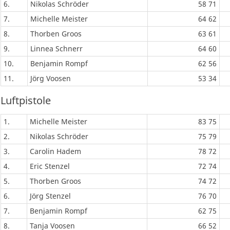
6.
Nikolas Schröder
58 71
7.
Michelle Meister
64 62
8.
Thorben Groos
63 61
9.
Linnea Schnerr
64 60
10.
Benjamin Rompf
62 56
11.
Jörg Voosen
53 34
Luftpistole
1.
Michelle Meister
83 75
2.
Nikolas Schröder
75 79
3.
Carolin Hadem
78 72
4.
Eric Stenzel
72 74
5.
Thorben Groos
74 72
6.
Jörg Stenzel
76 70
7.
Benjamin Rompf
62 75
8.
Tanja Voosen
66 52