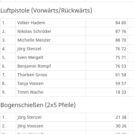
Luftpistole (Vorwärts/Rückwärts)
1.
Volker Hadem
84 80
2.
Nikolas Schröder
87 76
3.
Michelle Meister
88 70
4.
Jörg Stenzel
76 72
5.
Sven Weigelt
75 71
6.
Benjamin Rompf
76 53
7.
Thorben Groos
61 58
8.
Tanja Voosen
59 57
9.
Timm Wache
18 33
Bogenschießen (2x5 Pfeile)
1.
Jörg Stenzel
21 38
2.
Jörg Voossen
30 26