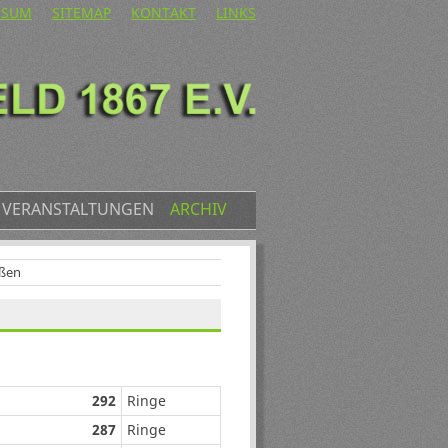
ATION
SSUM
SITEMAP
KONTAKT
LINKS
PRINGEN
VERANSTALTUNGEN
ARCHIV
eßen
292
Ringe
287
Ringe