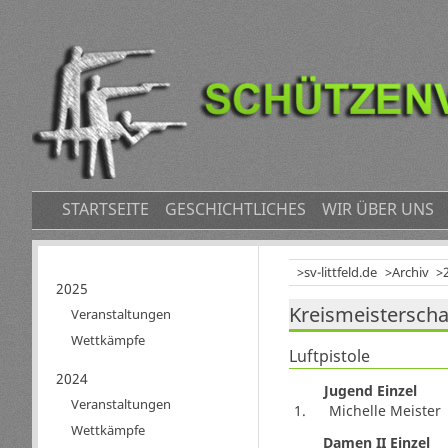
NAVIGATION
STARTSEITE
GESCHICHTLICHES
WIR ÜBER UNS
ÜBERSPRINGEN
sv-littfeld.de
Archiv
Navigation
2025
Kreismeisterschaf
überspringen
Veranstaltungen
Wettkämpfe
Luftpistole
2024
Jugend Einzel
Veranstaltungen
1.
Michelle Meister
Wettkämpfe
Damen II Einzel