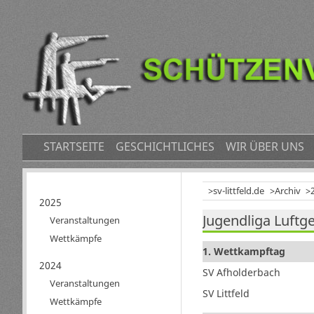
NAVIGATION
STARTSEITE
GESCHICHTLICHES
WIR ÜBER UNS
ÜBERSPRINGEN
sv-littfeld.de
Archiv
Navigation
2025
Jugendliga Luft
überspringen
Veranstaltungen
Wettkämpfe
1. Wettkampftag
2024
SV Afholderbach
Veranstaltungen
SV Littfeld
Wettkämpfe