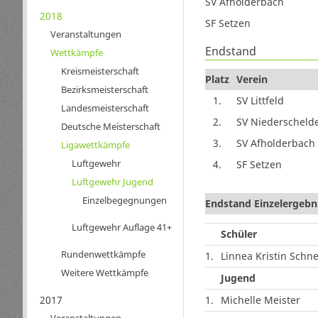
SV Afholderbach
2018
SF Setzen
Veranstaltungen
Endstand
Wettkämpfe
Kreismeisterschaft
Platz
Verein
Bezirksmeisterschaft
1.
SV Littfeld
Landesmeisterschaft
2.
SV Niederscheld
Deutsche Meisterschaft
3.
SV Afholderbach
Ligawettkämpfe
Luftgewehr
4.
SF Setzen
Luftgewehr Jugend
Einzelbegegnungen
Endstand Einzelergebn
Luftgewehr Auflage 41+
Schüler
Rundenwettkämpfe
1.
Linnea Kristin Schne
Weitere Wettkämpfe
Jugend
2017
1.
Michelle Meister