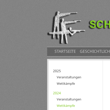
NAVIGATION
STARTSEITE
GESCHICHTLICH
ÜBERSPRINGEN
Navigation
2025
überspringen
Veranstaltungen
Wettkämpfe
2024
Veranstaltungen
Wettkämpfe