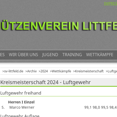
NAVIG
IMPRE
ÜBERS
ES
WIR ÜBER UNS
JUGEND
TRAINING
WETTKÄMPFE
sv-littfeld.de
Archiv
2024
Wettkämpfe
Kreismeisterschaft
Luftg
Kreismeisterschaft 2024 - Luftgewehr
Luftgewehr freihand
Herren I Einzel
5.
Marco Werner
99,1 98,0 99,5 98,4
Luftgewehr Auflage