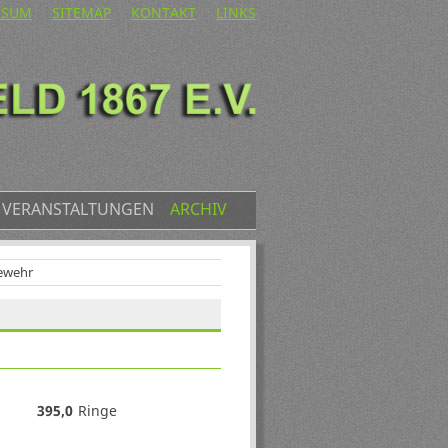
ATION
SSUM
SITEMAP
KONTAKT
LINKS
PRINGEN
VERANSTALTUNGEN
ARCHIV
ewehr
395,0
Ringe