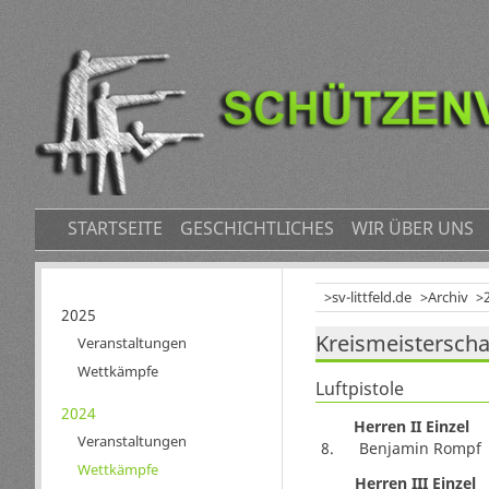
NAVIGATION
STARTSEITE
GESCHICHTLICHES
WIR ÜBER UNS
ÜBERSPRINGEN
sv-littfeld.de
Archiv
Navigation
2025
Kreismeisterschaf
überspringen
Veranstaltungen
Wettkämpfe
Luftpistole
2024
Herren II Einzel
Veranstaltungen
8.
Benjamin Rompf
Wettkämpfe
Herren III Einzel